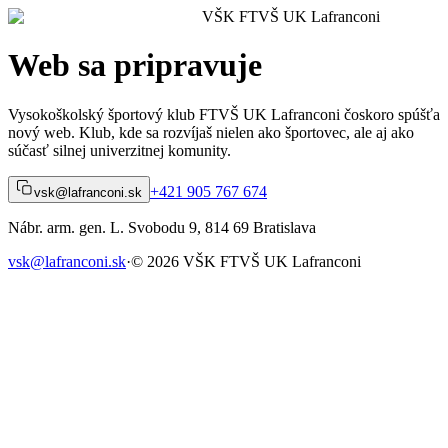
VŠK FTVŠ UK Lafranconi
Web sa
pripravuje
Vysokoškolský športový klub FTVŠ UK Lafranconi čoskoro spúšťa
nový web. Klub, kde sa rozvíjaš nielen ako športovec, ale aj ako
súčasť silnej univerzitnej komunity.
+421 905 767 674
vsk@lafranconi.sk
Nábr. arm. gen. L. Svobodu 9, 814 69 Bratislava
vsk@lafranconi.sk
·
© 2026 VŠK FTVŠ UK Lafranconi